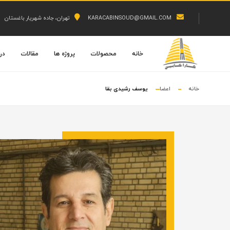
KARACABINSOUD@GMAIL.COM
تهران، جاده شهریار باغستان
خانه
محصولات
پروژه ها
مقالات
درب
خانه
اعضا
یوسف رشیدی بقا