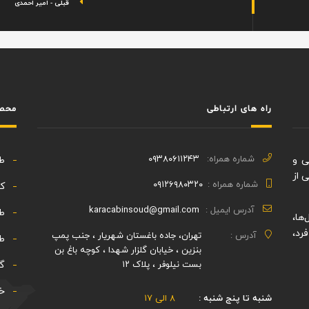
قبلی - امیر احمدی
راه های ارتباطی
محصو
شماره همراه:
۰۹۳۸۰۶۱۱۲۴۳
 طراحی و
ط
 از
شماره همراه :
۰۹۱۲۶۹۸۰۳۲۰
کا
آدرس ایمیل :
karacabinsoud@gmail.com
طر
ها،
رد،
آدرس :
تهران، جاده باغستان شهریار ، جنب پمپ
طر
بنزین ، خیابان گلزار شهدا ، کوچه باغ بن
بست نیلوفر ، پلاک ۱۲
گو
خد
شنبه تا پنج شنبه :
۸ الی ۱۷