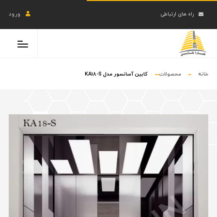
راه های ارتباطی
ورود
خانه
محصولات
کابین آسانسور مدل KA18-S