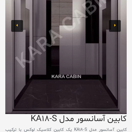
کابین آسانسور مدل KA18-S
کابین آسانسور مدل KA18-S یک کابین کلاسیک لوکس با ترکیب