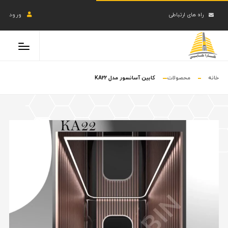
راه های ارتباطی
ورود
خانه
محصولات
کابین آسانسور مدل KA22