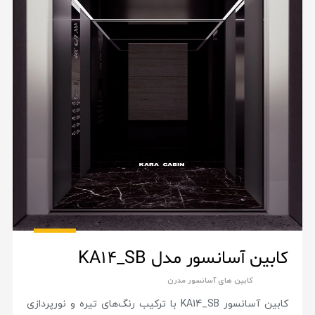
کابین آسانسور مدل KA14_SB
کابین های آسانسور مدرن
کابین آسانسور KA14_SB با ترکیب رنگ‌های تیره و نورپردازی