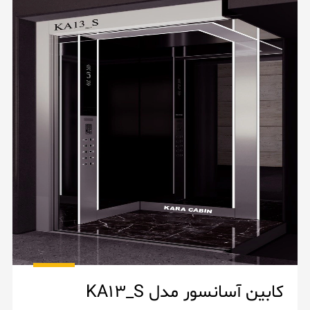
کابین آسانسور مدل KA13_S