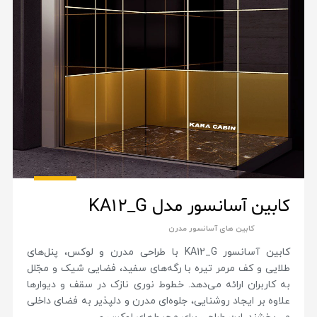
کابین آسانسور مدل KA12_G
کابین های آسانسور مدرن
کابین آسانسور KA12_G با طراحی مدرن و لوکس، پنل‌های
طلایی و کف مرمر تیره با رگه‌های سفید، فضایی شیک و مجّلل
به کاربران ارائه می‌دهد. خطوط نوری نازک در سقف و دیوارها
علاوه بر ایجاد روشنایی، جلوه‌ای مدرن و دلپذیر به فضای داخلی