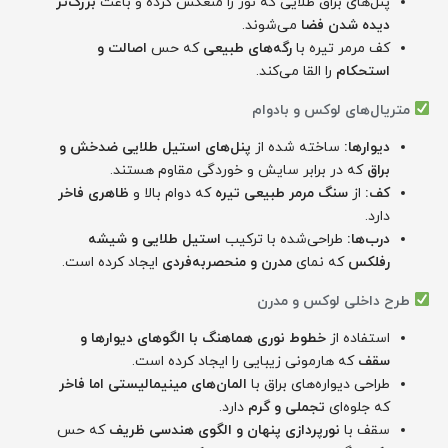
پنل‌های براق طلایی که نور را منعکس کرده و باعث
بزرگ‌تر
دیده شدن فضا
می‌شوند.
کف مرمر تیره با
رگه‌های طبیعی
که حس
اصالت و
استحکام
را القا می‌کند.
متریال‌های لوکس و بادوام
دیوارها:
ساخته شده از
پنل‌های استیل طلایی ضد‌خش و
براق
که در برابر سایش و خوردگی مقاوم هستند.
کف:
از
سنگ مرمر طبیعی تیره
که دوام بالا و
ظاهری فاخر
دارد.
درب‌ها:
طراحی‌شده با ترکیب
استیل طلایی و شیشه
رفلکس
که نمای
مدرن و منحصربه‌فردی
ایجاد کرده است.
طرح داخلی لوکس و مدرن
استفاده از
خطوط نوری هماهنگ با الگوهای دیوارها و
سقف
که هارمونی زیبایی را ایجاد کرده است.
طراحی دیواره‌های براق با
المان‌های مینیمالیستی اما فاخر
که جلوه‌ای
تجملی و گرم
دارد.
سقف با
نورپردازی پنهان و الگوی هندسی ظریف
که حس