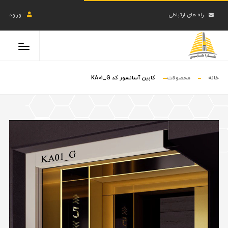
راه های ارتباطی
ورود
خانه
محصولات
کابین آسانسور کد KA01_G