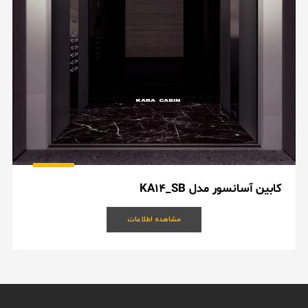
کابین آسانسور مدل KA14_SB
مشاهده اطلاعات