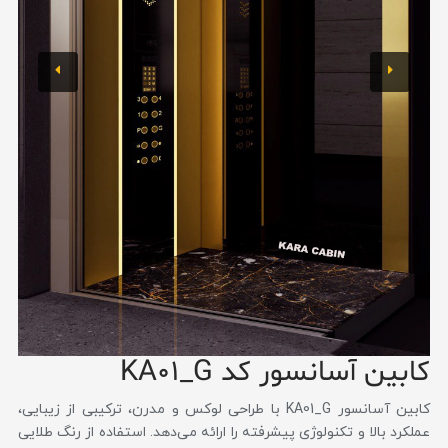
کابین آسانسور کد KA01_G
کابین آسانسور KA01_G با طراحی لوکس و مدرن، ترکیبی از زیبایی،
عملکرد بالا و تکنولوژی پیشرفته را ارائه می‌دهد. استفاده از رنگ طلایی