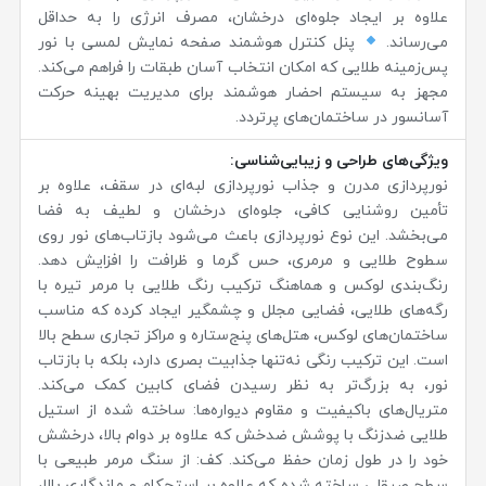
علاوه بر ایجاد جلوه‌ای درخشان، مصرف انرژی را به حداقل
می‌رساند.
پنل کنترل هوشمند صفحه نمایش لمسی با نور
پس‌زمینه طلایی که امکان انتخاب آسان طبقات را فراهم می‌کند.
مجهز به سیستم احضار هوشمند برای مدیریت بهینه حرکت
آسانسور در ساختمان‌های پرتردد.
ویژگی‌های طراحی و زیبایی‌شناسی:
نورپردازی مدرن و جذاب نورپردازی لبه‌ای در سقف، علاوه بر
تأمین روشنایی کافی، جلوه‌ای درخشان و لطیف به فضا
می‌بخشد. این نوع نورپردازی باعث می‌شود بازتاب‌های نور روی
سطوح طلایی و مرمری، حس گرما و ظرافت را افزایش دهد.
رنگ‌بندی لوکس و هماهنگ ترکیب رنگ طلایی با مرمر تیره با
رگه‌های طلایی، فضایی مجلل و چشمگیر ایجاد کرده که مناسب
ساختمان‌های لوکس، هتل‌های پنج‌ستاره و مراکز تجاری سطح بالا
است. این ترکیب رنگی نه‌تنها جذابیت بصری دارد، بلکه با بازتاب
نور، به بزرگ‌تر به نظر رسیدن فضای کابین کمک می‌کند.
متریال‌های باکیفیت و مقاوم دیواره‌ها: ساخته شده از استیل
طلایی ضدزنگ با پوشش ضدخش که علاوه بر دوام بالا، درخشش
خود را در طول زمان حفظ می‌کند. کف: از سنگ مرمر طبیعی با
سطح صیقلی ساخته شده که علاوه بر استحکام و ماندگاری بالا،