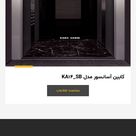
کابین آسانسور مدل KA14_SB
مشاهده اطلاعات