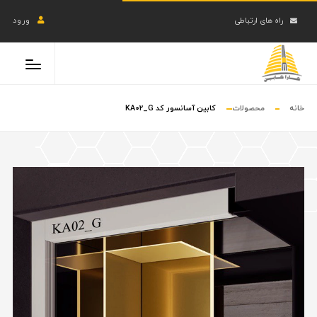
راه های ارتباطی
ورود
خانه
محصولات
کابین آسانسور کد KA02_G