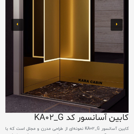
کابین آسانسور کد KA02_G
کابین آسانسور KA02_G نمونه‌ای از طراحی مدرن و مجلل است که با