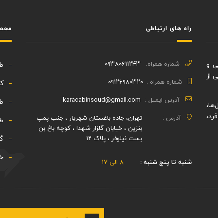
راه های ارتباطی
محصو
شماره همراه:
۰۹۳۸۰۶۱۱۲۴۳
 طراحی و
ط
 از
شماره همراه :
۰۹۱۲۶۹۸۰۳۲۰
کا
آدرس ایمیل :
karacabinsoud@gmail.com
طر
ها،
رد،
آدرس :
تهران، جاده باغستان شهریار ، جنب پمپ
طر
بنزین ، خیابان گلزار شهدا ، کوچه باغ بن
بست نیلوفر ، پلاک ۱۲
گو
خد
شنبه تا پنج شنبه :
۸ الی ۱۷