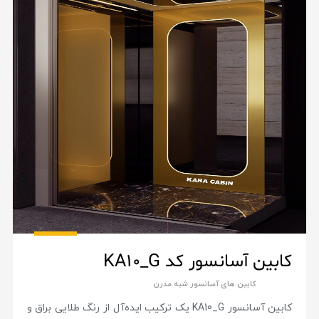
کابین آسانسور کد KA10_G
کابین های آسانسور شبه مدرن
کابین آسانسور KA10_G یک ترکیب ایده‌آل از رنگ طلایی براق و